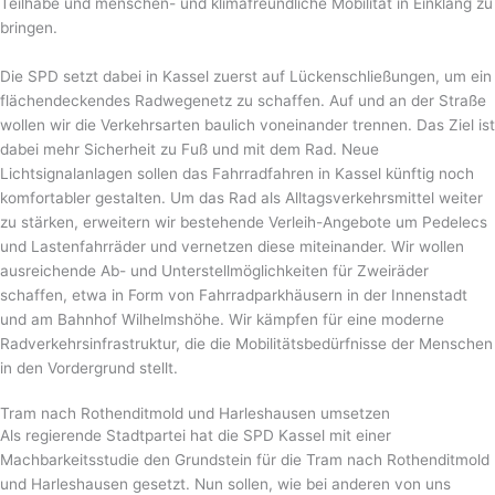
Teilhabe und menschen- und klimafreundliche Mobilität in Einklang zu
bringen.
Die SPD setzt dabei in Kassel zuerst auf Lückenschließungen, um ein
flächendeckendes Radwegenetz zu schaffen. Auf und an der Straße
wollen wir die Verkehrsarten baulich voneinander trennen. Das Ziel ist
dabei mehr Sicherheit zu Fuß und mit dem Rad. Neue
Lichtsignalanlagen sollen das Fahrradfahren in Kassel künftig noch
komfortabler gestalten. Um das Rad als Alltagsverkehrsmittel weiter
zu stärken, erweitern wir bestehende Verleih-Angebote um Pedelecs
und Lastenfahrräder und vernetzen diese miteinander. Wir wollen
ausreichende Ab- und Unterstellmöglichkeiten für Zweiräder
schaffen, etwa in Form von Fahrradparkhäusern in der Innenstadt
und am Bahnhof Wilhelmshöhe. Wir kämpfen für eine moderne
Radverkehrsinfrastruktur, die die Mobilitätsbedürfnisse der Menschen
in den Vordergrund stellt.
Tram nach Rothenditmold und Harleshausen umsetzen
Als regierende Stadtpartei hat die SPD Kassel mit einer
Machbarkeitsstudie den Grundstein für die Tram nach Rothenditmold
und Harleshausen gesetzt. Nun sollen, wie bei anderen von uns