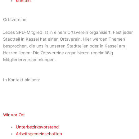
Kontakt
Ortsvereine
Jedes SPD-Mitglied ist in einem Ortsverein organisiert. Fast jeder
Stadtteil in Kassel hat einen Ortsverein. Hier werden Themen
besprochen, die uns in unseren Stadtteilen oder in Kassel am
Herzen liegen. Die Ortsvereine organisieren regelmäßig
Mitgliederversammlungen.
In Kontakt bleiben:
F
I
E
a
n
n
Wir vor Ort
c
s
v
Unterbezirksvorstand
Arbeitsgemeinschaften