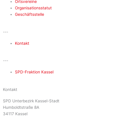
e
t
e
Ortsvereine
Organisationsstatut
b
a
l
Geschäftsstelle
o
g
o
---
o
r
p
Kontakt
k
a
e
---
-
m
SPD-Fraktion Kassel
f
Kontakt
SPD Unterbezirk Kassel-Stadt
Humboldtstraße 8A
34117 Kassel