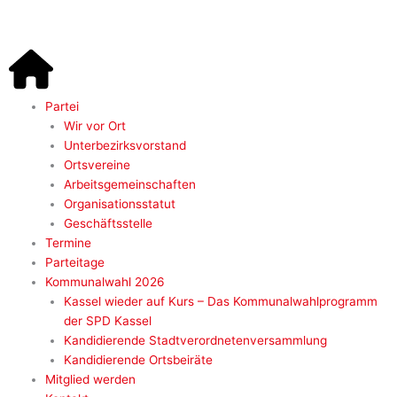
Zum
Inhalt
springen
Main
Partei
Menu
Wir vor Ort
Unterbezirksvorstand
Ortsvereine
Arbeitsgemeinschaften
Organisationsstatut
Geschäftsstelle
Termine
Parteitage
Kommunalwahl 2026
Kassel wieder auf Kurs – Das Kommunalwahlprogramm
der SPD Kassel
Kandidierende Stadtverordnetenversammlung
Kandidierende Ortsbeiräte
Mitglied werden